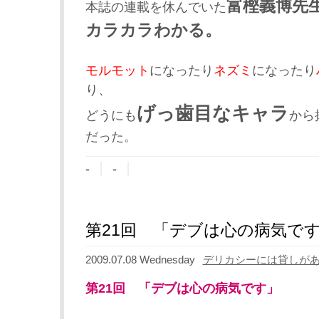
富樫義博先
本誌の連載を休んでいた
カラカラわかる。
モルモット
になったり
ネズミ
になったり
り、
げっ歯目なキャラ
どうにも
から
だった。
-
-
第21回 「デブは心の病気で
2009.07.08 Wednesday
デリカシーには貸しが
第21回 「デブは心の病気です」