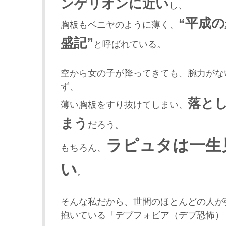
ンゲリオンに近い
し、
“平成
胸板もベニヤのように薄く、
盛記”
と呼ばれている。
空から女の子が降ってきても、腕力がな
ず、
落と
薄い胸板をすり抜けてしまい、
まう
だろう。
ラピュタは一生
もちろん、
い
。
そんな私だから、世間のほとんどの人が
抱いている「デブフォビア（デブ恐怖）